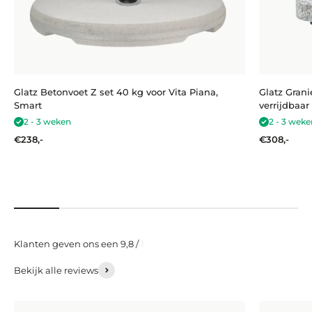
Glatz Betonvoet Z set 40 kg voor Vita Piana,
Glatz Grani
Smart
verrijdbaar
2 - 3 weken
2 - 3 weke
Aanbiedingsprijs
Aanbieding
€238,-
€308,-
Bekijk alle reviews