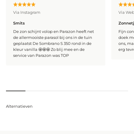
Via Instagram
Via We
Smits
Zonnet
De zon schijnt volop en Parazon heeft net
Fijn con
de allermooiste parasol bij ons in de tuin
doek m
geplaatst De Sombrano S 350 rond in de
ons, maa
kleur vanilla 🤩🤩🤩 Zo blij mee en de
erg tev
service van Parazon was TOP