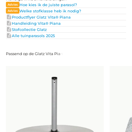
Topkwaliteit stof voor langdurig gebruik
Hoe kies ik de juiste parasol?
De Glatz Vita® Piana parasol wordt uitsluitend geleverd met
Welke stofklasse heb ik nodig?
doeken van stofkwaliteit 5, wat betekent dat je kiest voor de
Productflyer Glatz Vita® Piana
hoogste kwaliteit materialen. Deze stoffen zijn speciaal
Handleiding Vita® Piana
ontworpen voor langdurig gebruik en bieden uitstekende
Stofcollectie Glatz
bescherming tegen UV-straling, met een UV-
Alle tuinparasols 2025
beschermingsfactor van maar liefst 98%.