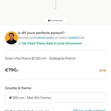
Naar artikel 1
Naar artikel 56
Naar artikel 57
Naar artikel 58
Naar artikel 59
Naar artikel 60
Naar artikel 61
Naar artikel 62
Naar artikel 63
Naar artikel 64
Is dit jouw perfecte parasol?
Bezoek onze
showroom
of neem
contact
op
De Vita® Piana staat in onze showroom
Glatz Vita Piana Ø 250 cm - Zijdegrijs Frame
Aanbiedingsprijs
€790,-
0.0
Grootte & frame:
Ø 250 cm - Mat Wit Frame
Over stofkwaliteiten