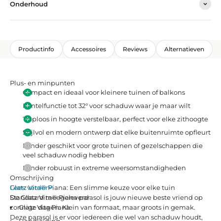
Onderhoud
Productinfo
Accessoires
Reviews
Alternatieven
Plus- en minpunten
Compact en ideaal voor kleinere tuinen of balkons
Kantelfunctie tot 32° voor schaduw waar je maar wilt
Traploos in hoogte verstelbaar, perfect voor elke zithoogte
Stijlvol en modern ontwerp dat elke buitenruimte opfleurt
Minder geschikt voor grote tuinen of gezelschappen die
veel schaduw nodig hebben
Minder robuust in extreme weersomstandigheden
Omschrijving
Glatz Vita® Piana: Een slimme keuze voor elke tuin
Lees verder
De Glatz Vita® Piana parasol is jouw nieuwe beste vriend op
Standaard meegeleverd
zonnige dagen. Klein van formaat, maar groots in gemak.
Glatz Vita Piana
Deze parasol is er voor iedereen die wel van schaduw houdt,