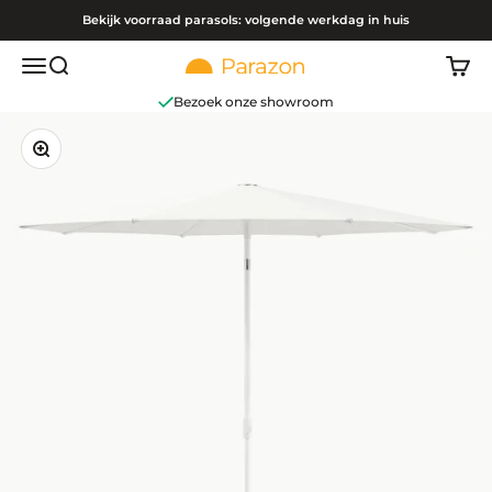
Naar inhoud
Bekijk voorraad parasols: volgende werkdag in huis
Navigatiemenu openen
Zoeken openen
Winke
Parazon
Bezoek onze showroom
In-/uitzoomen