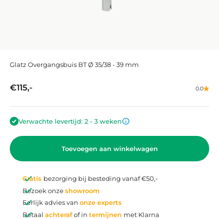
Glatz Overgangsbuis BT Ø 35/38 - 39 mm
Aanbiedingsprijs
€115,-
0.0
Verwachte levertijd: 2 - 3 weken
Toevoegen aan winkelwagen
Gratis
bezorging bij besteding vanaf €50,-
Bezoek onze
showroom
Eerlijk advies van
onze experts
Betaal
achteraf
of in
termijnen
met Klarna