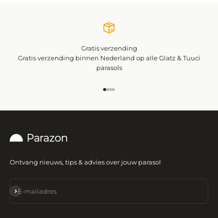
Gratis verzending
Gratis verzending binnen Nederland op alle Glatz & Tuuci
parasols
Naar artikel 1
Naar artikel 2
Naar artikel 3
Naar artikel 4
Ontvang nieuws, tips & advies over jouw parasol
Abonneren
E-mailadres