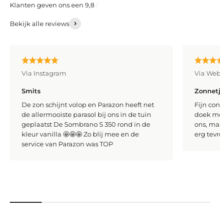
Bekijk alle reviews
Via Instagram
Via We
Smits
Zonnet
De zon schijnt volop en Parazon heeft net
Fijn con
de allermooiste parasol bij ons in de tuin
doek m
geplaatst De Sombrano S 350 rond in de
ons, maa
kleur vanilla 🤩🤩🤩 Zo blij mee en de
erg tev
service van Parazon was TOP