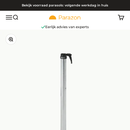
Naar inhoud
Bekijk voorraad parasols: volgende werkdag in huis
Navigatiemenu openen
Zoeken openen
Winke
Parazon
Eerlijk advies van experts
In-/uitzoomen