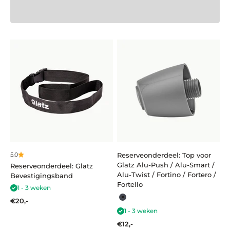
5.0
Reserveonderdeel: Top voor
Glatz Alu-Push / Alu-Smart /
Reserveonderdeel: Glatz
Alu-Twist / Fortino / Fortero /
Bevestigingsband
Fortello
1 - 3 weken
Aanbiedingsprijs
€20,-
Antraciet
1 - 3 weken
Aanbiedingsprijs
€12,-