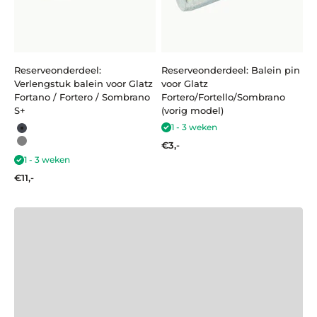
Reserveonderdeel:
Reserveonderdeel: Balein pin
Verlengstuk balein voor Glatz
voor Glatz
Fortano / Fortero / Sombrano
Fortero/Fortello/Sombrano
S+
(vorig model)
1 - 3 weken
Antraciet
Aanbiedingsprijs
€3,-
Grafietgrijs
1 - 3 weken
Reserveonderdeel niet gevonden?
Aanbiedingsprijs
€11,-
Neem contact op