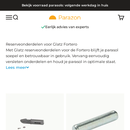
Naar inhoud
Bekijk voorraad parasols: volgende werkdag in huis
Navigatiemenu openen
Zoeken openen
Winke
Parazon
Bezoek onze showroom
Met Glatz reserveonderdelen voor de Fortero blijft je parasol
soepel en betrouwbaar in gebruik. Vervang eenvoudig
versleten onderdelen en houd je parasol in optimale staat.
Lees meer